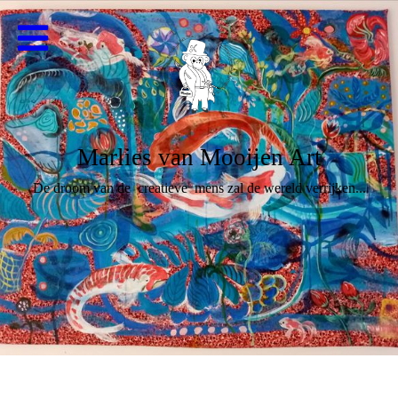
Marlies van Mooijen Art
De droom van de creatieve mens zal de wereld verrijken...